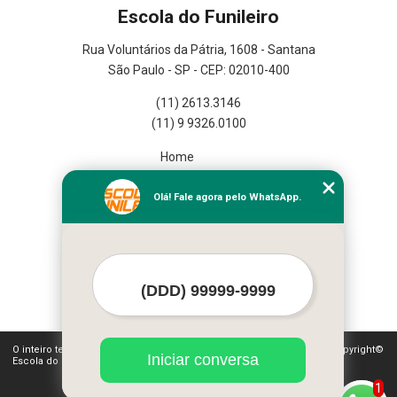
Escola do Funileiro
Rua Voluntários da Pátria, 1608 - Santana
São Paulo - SP - CEP: 02010-400
(11) 2613.3146
(11) 9 9326.0100
Home
Empresa
Missão
Olá! Fale agora pelo WhatsApp.
Serviços
Contato
Mapa do site
Mais Serviços
O inteiro teor deste site está sujeito à proteção de direitos autorais. Copyright©
Iniciar conversa
Escola do Funileiro (Lei 9610 de 19/02/1998)
1