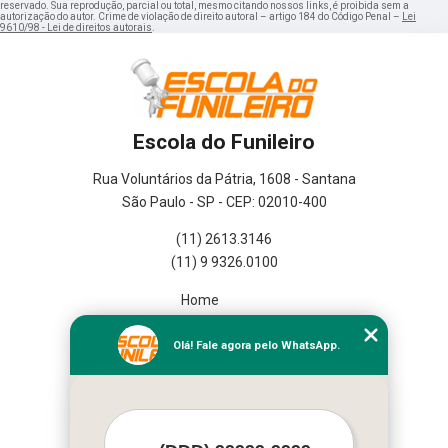
reservado. Sua reprodução, parcial ou total, mesmo citando nossos links, é proibida sem a
autorização do autor. Crime de violação de direito autoral – artigo 184 do Código Penal –
Lei
9610/98 - Lei de direitos autorais
.
Escola do Funileiro
Rua Voluntários da Pátria, 1608 - Santana
São Paulo - SP - CEP: 02010-400
(11) 2613.3146
(11) 9 9326.0100
Home
Empresa
Missão
Olá! Fale agora pelo WhatsApp.
Serviços
Contato
Mapa do site
Mais Serviços