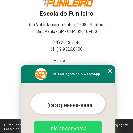
Escola do Funileiro
Rua Voluntários da Pátria, 1608 - Santana
São Paulo - SP - CEP: 02010-400
(11) 2613.3146
(11) 9 9326.0100
Home
Empresa
Missão
Olá! Fale agora pelo WhatsApp.
Serviços
Contato
Mapa do site
Mais Serviços
O inteiro teor deste site está sujeito à proteção de direitos autorais. Copyright©
Iniciar conversa
Escola do Funileiro (Lei 9610 de 19/02/1998)