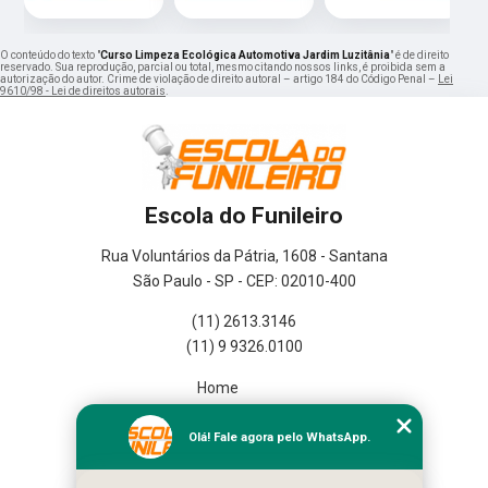
O conteúdo do texto "
Curso Limpeza Ecológica Automotiva Jardim Luzitânia
" é de direito
reservado. Sua reprodução, parcial ou total, mesmo citando nossos links, é proibida sem a
autorização do autor. Crime de violação de direito autoral – artigo 184 do Código Penal –
Lei
9610/98 - Lei de direitos autorais
.
Escola do Funileiro
Rua Voluntários da Pátria, 1608 - Santana
São Paulo - SP - CEP: 02010-400
(11) 2613.3146
(11) 9 9326.0100
Home
Empresa
Missão
Olá! Fale agora pelo WhatsApp.
Serviços