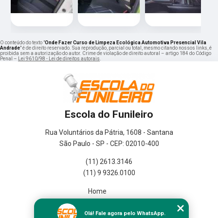
O conteúdo do texto "
Onde Fazer Curso de Limpeza Ecológica Automotiva Presencial Vila
Andrade
" é de direito reservado. Sua reprodução, parcial ou total, mesmo citando nossos links, é
proibida sem a autorização do autor. Crime de violação de direito autoral – artigo 184 do Código
Penal –
Lei 9610/98 - Lei de direitos autorais
.
Escola do Funileiro
Rua Voluntários da Pátria, 1608 - Santana
São Paulo - SP - CEP: 02010-400
(11) 2613.3146
(11) 9 9326.0100
Home
Empresa
Missão
Olá! Fale agora pelo WhatsApp.