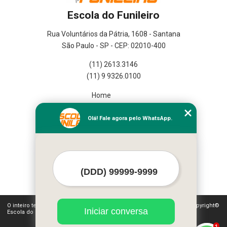
Escola do Funileiro
Rua Voluntários da Pátria, 1608 - Santana
São Paulo - SP - CEP: 02010-400
(11) 2613.3146
(11) 9 9326.0100
Home
Empresa
Missão
Olá! Fale agora pelo WhatsApp.
Serviços
Contato
Mapa do site
Mais Serviços
O inteiro teor deste site está sujeito à proteção de direitos autorais. Copyright©
Iniciar conversa
Escola do Funileiro (Lei 9610 de 19/02/1998)