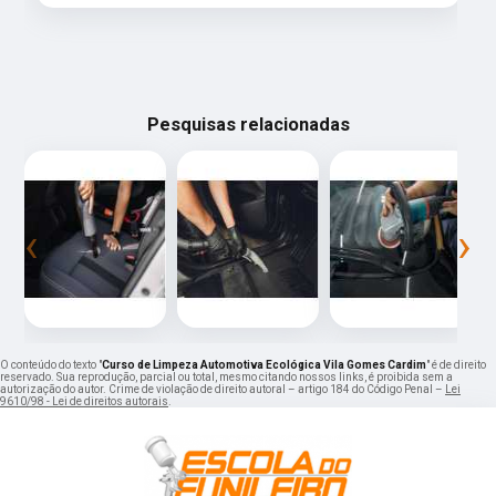
Pesquisas relacionadas
‹
›
O conteúdo do texto "
Curso de Limpeza Automotiva Ecológica Vila Gomes Cardim
" é de direito
reservado. Sua reprodução, parcial ou total, mesmo citando nossos links, é proibida sem a
autorização do autor. Crime de violação de direito autoral – artigo 184 do Código Penal –
Lei
9610/98 - Lei de direitos autorais
.