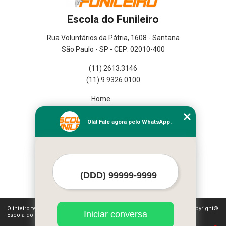
Escola do Funileiro
Rua Voluntários da Pátria, 1608 - Santana
São Paulo - SP - CEP: 02010-400
(11) 2613.3146
(11) 9 9326.0100
Home
Empresa
Missão
Olá! Fale agora pelo WhatsApp.
Serviços
Contato
Mapa do site
Mais Serviços
O inteiro teor deste site está sujeito à proteção de direitos autorais. Copyright©
Iniciar conversa
Escola do Funileiro (Lei 9610 de 19/02/1998)