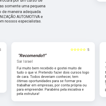
procura por um curso de
 mas somente uma pequena
o de maneira adequada.
IENIZAÇÃO AUTOMOTIVA e
m nossos especialistas.
5
☆☆☆☆☆
5
"Recomendo!!"
Josué Guedes
Tenho orgulho de feito parte de alunos que se
o
formou profissionalmente nessa escola.
Professores qualificados, atenciosos e
prontos para responder qualquer dúvida.
Todos da escola do funileiro estão de
parabéns. Sucesso!!!!