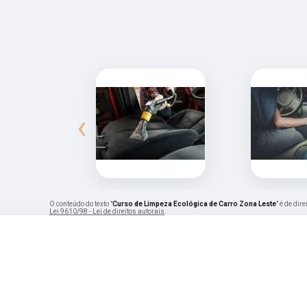
‹
O conteúdo do texto "
Curso de Limpeza Ecológica de Carro Zona Leste
" é de dir
Lei 9610/98 - Lei de direitos autorais
.