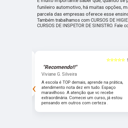
É muito importante saber que, quando se 
funileiro automotivo, há muitas opções,
parcela das empresas oferece esse ensin
Também trabalhamos com CURSOS DE HIG
CURSOS DE INSPETOR DE SINISTRO. Fale co
☆☆☆☆☆
5
☆☆☆☆☆
"Recomendo!!"
Sar Israel
 prática,
Fui muito bem recebido e gostei muito de
‹
spaço
tudo o que vi. Pretendo fazer dois cursos log
cebe
de cara. Todos deveriam conhecer, tem
 já estou
ótimas oportunidades para se formar pra
.
trabalhar em empresas, por conta própria ou
para empreender. Parabéns pela iniciativa e
pela estrutura!