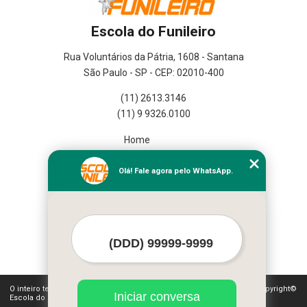
Escola do Funileiro
Rua Voluntários da Pátria, 1608 - Santana
São Paulo - SP - CEP: 02010-400
(11) 2613.3146
(11) 9 9326.0100
Home
Empresa
Missão
Olá! Fale agora pelo WhatsApp.
Serviços
Contato
Mapa do site
Mais Serviços
O inteiro teor deste site está sujeito à proteção de direitos autorais. Copyright©
Iniciar conversa
Escola do Funileiro (Lei 9610 de 19/02/1998)