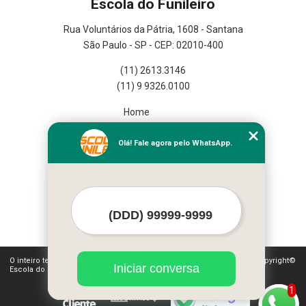
Escola do Funileiro
Rua Voluntários da Pátria, 1608 - Santana
São Paulo - SP - CEP: 02010-400
(11) 2613.3146
(11) 9 9326.0100
Home
Empresa
Missão
Olá! Fale agora pelo WhatsApp.
Serviços
Contato
Mapa do site
Mais Serviços
O inteiro teor deste site está sujeito à proteção de direitos autorais. Copyright©
Iniciar conversa
Escola do Funileiro (Lei 9610 de 19/02/1998)
1