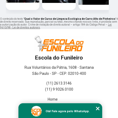
O conteúdo do texto "
Qual o Valor de Curso de Limpeza Ecológica de Carro Alto de Pinheiros
" é
de direito reservado. Sua reprodução, parcial ou total, mesmo citando nossos links, é proibida sem
a autorização do autor. Crime de violação de direito autoral – artigo 184 do Código Penal –
Lei
9610/98 - Lei de direitos autorais
.
Escola do Funileiro
Rua Voluntários da Pátria, 1608 - Santana
São Paulo - SP - CEP: 02010-400
(11) 2613.3146
(11) 9 9326.0100
Home
Empresa
Missão
Olá! Fale agora pelo WhatsApp.
Serviços